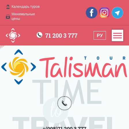
Календарь туров
Минимальные
цены
71 200 3 777
РУ
+(998)71 200 3 777