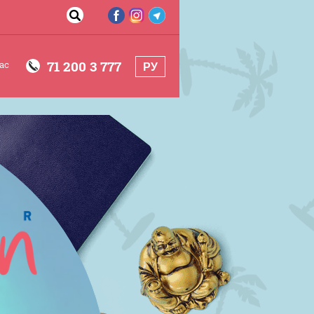
71 200 3 777
ас
РУ