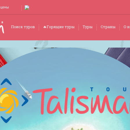
 цены
Поиск туров
🔥Горящие туры
Туры
Страны
О н