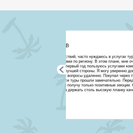
Турагент
ирмы. Начиная от билетов,
ДМИТР
 четкая и слаженная работа
о время сотрудники
поездку этим ребятам. Они
И снова м
р в Таиланд и тур в Египет,
отличную 
ют нужные советы и я могу быть
очень ка
терпите такого вредного клиента.
комфортн
обращатьс