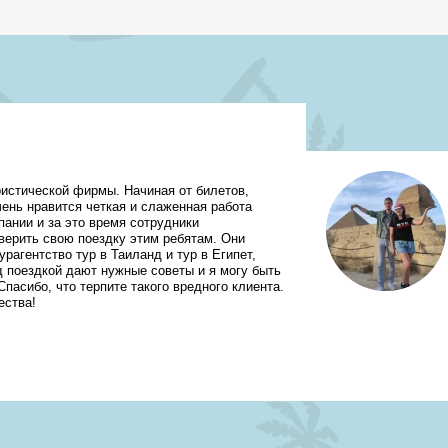
ство в Ташкенте. Туристичес
ИЙ НОВИКОВ
ы полетели на отдых с Talisman Tour. На этот раз приобрели с женой тур
цену, советы и хорошее настроение турагентство. Благодаря советам в
призные в выборе. Юлия подсказала много лайфхаков благодаря которым
ым. Ещё раз большое спасибо за прекрасный отдых в такое непростое 
я сразу в это агентство, цены действительно ниже чем у других.