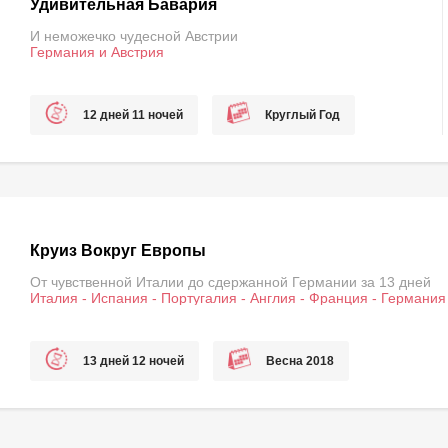
Удивительная Бавария
И неможечко чудесной Австрии
Германия и Австрия
12 дней 11 ночей
Круглый Год
Круиз Вокруг Европы
От чувственной Италии до сдержанной Германии за 13 дней
Италия - Испания - Португалия - Англия - Франция - Германи
13 дней 12 ночей
Весна 2018