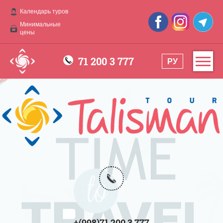
Календарь туров
Минимальные
цены
71 200 3 777
РУ
+(998)71 200 3 777